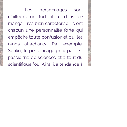
	Les personnages sont 
d'ailleurs un fort atout dans ce 
manga. Très bien caractérisé, ils ont 
chacun une personnalité forte qui 
empêche toute confusion et qui les 
rends attachants. Par exemple, 
Senku, le personnage principal, est 
passionné de sciences et a tout du 
scientifique fou. Ainsi il a tendance à  
partir dans tous les sens dès que 
l'on aborde sa passion tout en 
gardant son objectif en tête : avec 
lui rien n'est fait au hasard même si 
ses priorités sont parfois 
étonnantes ! On a alors du mal à le 
suivre mais cet aspect électron 
libre du personnage le rends aussi 
drôle qu'attachant. 