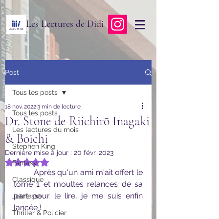
Les Lectures de Didi
Post
Tous les posts
18 nov. 2022
3 min de lecture
Tous les posts
Dr. Stone de Riichirō Inagaki
Les lectures du mois
& Boichi
Stephen King
Dernière mise à jour :
20 févr. 2023
Noté NaN étoiles sur 5.
Fantasy
	Après qu'un ami m'ait offert le 
Classique
tome 1 et moultes relances de sa 
part pour le lire, je me suis enfin 
Jeunesse
lancée !
Thriller & Policier