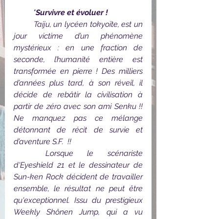
"
Survivre et évoluer !
Taiju, un lycéen tokyoïte, est un 
jour victime d’un phénomène 
mystérieux : en une fraction de 
seconde, l’humanité entière est 
transformée en pierre ! Des milliers 
d’années plus tard, à son réveil, il 
décide de rebâtir la civilisation à 
partir de zéro avec son ami Senku !! 
Ne manquez pas ce mélange 
détonnant de récit de survie et 
d’aventure S.F.  !!
Lorsque le scénariste 
d'Eyeshield 21 et le dessinateur de 
Sun-ken Rock décident de travailler 
ensemble, le résultat ne peut être 
qu'exceptionnel. Issu du prestigieux 
Weekly Shônen Jump, qui a vu 