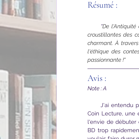
Résumé : 
	"
De l'Antiquité
croustillantes des c
charmant. À travers
l'éthique des contes 
passionnante !"
Avis :
Note : A
	J'ai entendu parler de cette bande dessinée en des termes très élogieux par le 
Coin Lecture, une 
l'envie de débuter 
BD trop rapidement
voulais faire durer