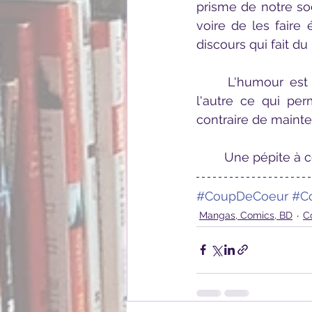
prisme de notre soc
voire de les faire
discours qui fait du 
	L'humour est omniprésent avec des mécaniques très différents d'un conte à 
l'autre ce qui pe
contraire de mainten
	Une pépite à
#CoupDeCoeur
#C
Mangas, Comics, BD
C