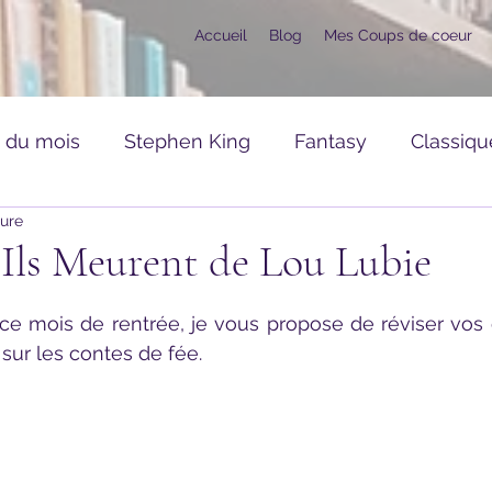
Accueil
Blog
Mes Coups de coeur
s du mois
Stephen King
Fantasy
Classiqu
ture
ance
Romans Divers
Mangas, Comics, BD
n Ils Meurent de Lou Lubie
ur 5.
raies
CoupDeCoeur
Hors Série
sur les contes de fée.