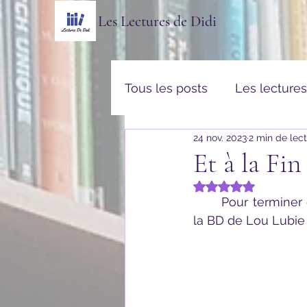
Les Lectures de Didi
Tous les posts
Les lecture
24 nov. 2023
2 min de lec
Thriller & Policier
Rom
Et à la Fi
Noté NaN étoiles s
Vulgarisation & Histoires v
	Pour terminer ce mois de rentrée, je vous propose de réviser vos classique avec 
la BD de Lou Lubie 