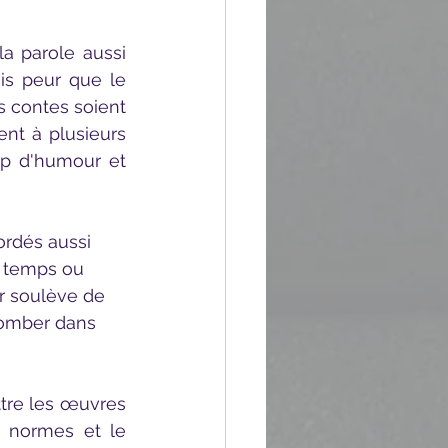
s peur que le 
s contes soient 
nt à plusieurs 
p d'humour et 
e temps ou 
ur soulève de 
tomber dans 
 normes et le 