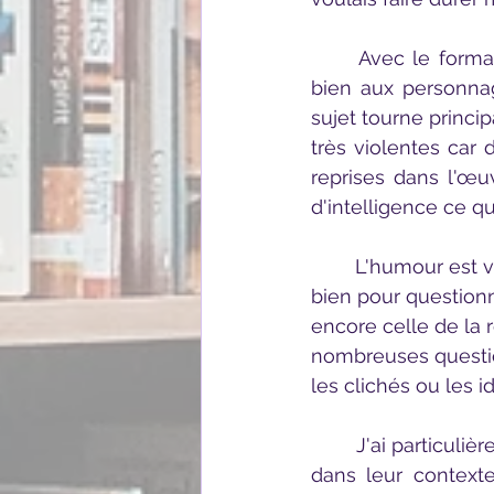
	Avec le format ludique de la bande dessinée, Lou Lubie donne la parole aussi 
bien aux personna
sujet tourne princi
très violentes car 
reprises dans l'œ
d'intelligence ce qu
	L'humour est varié tout au long de la BD et plusieurs sujets sont abordés aussi 
bien pour questionn
encore celle de la r
nombreuses questio
les clichés ou les 
	J'ai particulièrement apprécié son rappel sur l'importance de remettre les œuvres 
dans leur context