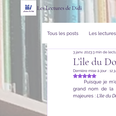
Les Lectures de Didi
Tous les posts
Les lecture
3 janv. 2023
3 min de lect
Thriller & Policier
Rom
L’île du D
Dernière mise à jour :
12 j
Vulgarisation & Histoires v
Noté NaN étoiles s
	Puisque je m'essaye aux classiques de la littérature, je me suis tournée vers un 
grand nom de la s
majeures : 
L'île du 