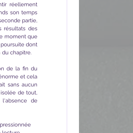
ends son temps 
econde partie, 
 résultats des 
 ce moment que 
poursuite dont 
 du chapitre. 
énorme et cela 
rait sans aucun 
isolée de tout, 
 l'absence de 
 lecture 