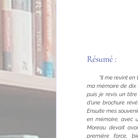
Résumé :
"Il me revint en
ma mémoire de dix a
puis je revis un ti
d'une brochure révél
Ensuite mes souvenir
en mémoire, avec un
Moreau devait avoi
première force, bi