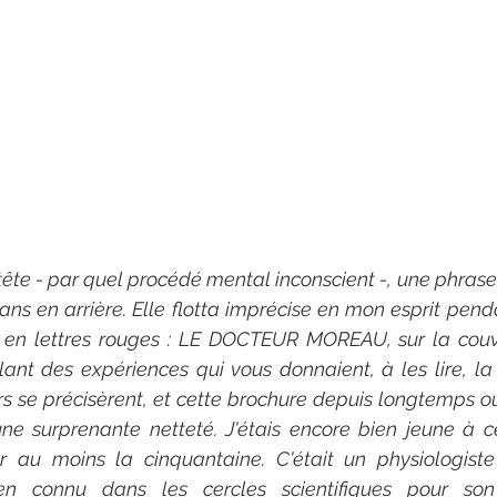
 tête - par quel procédé mental inconscient -, une phrase q
ns en arrière. Elle flotta imprécise en mon esprit pen
tre en lettres rouges : LE DOCTEUR MOREAU, sur la couv
ant des expériences qui vous donnaient, à les lire, la 
s se précisèrent, et cette brochure depuis longtemps ou
e surprenante netteté. J'étais encore bien jeune à ce
r au moins la cinquantaine. C'était un physiologist
en connu dans les cercles scientifiques pour son e