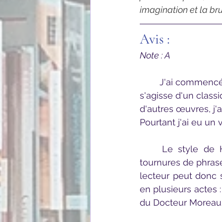
imagination et la bru
Avis :
Note : A
	J'ai commencé ma lecture en me demandant ce que j'allais découvrir. Bien qu'il 
s'agisse d'un classi
d'autres œuvres, j'
Pourtant j'ai eu un 
	Le style de H.G. Wells est très simple à suivre malgré quelques termes ou 
tournures de phrases
lecteur peut donc se
en plusieurs actes : 
du Docteur Moreau e