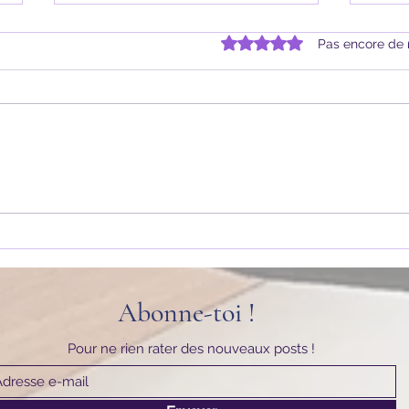
Noté 0 étoile sur 5.
Pas encore de 
Frankenstein ou le Prométhée
L'étr
moderne
Miste
Steve
Abonne-toi !
Pour ne rien rater des nouveaux posts !