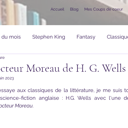
Accueil
Blog
Mes Coups de coeur
s du mois
Stephen King
Fantasy
Classiqu
ure
ance
Romans Divers
Mangas, Comics, BD
octeur Moreau de H. G. Wells
uin 2023
raies
CoupDeCoeur
Hors Série
ur 5.
cience-fiction anglaise : H.G. Wells avec l'une d
Docteur Moreau
.