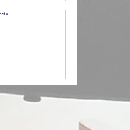
note
ange cas du Docteur Jekyll et
r Hyde de Robert Louis
nson