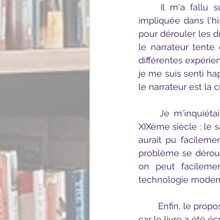
	Il m'a fallu surmonter la première partie du livre pour me sentir réellement 
impliquée dans l'hi
pour dérouler les d
le narrateur tente 
différentes expérie
je me suis senti ha
le narrateur est la 
	Je m'inquiétais du fait qu'il s'agisse d'un auteur de science-fiction de la fin du 
XIXème siècle : le 
aurait pu facilement
problème se déroule
on peut facilemen
technologie modern
	Enfin, le propos même de l'auteur reste intemporelle, ce qui m'a impressionnée 
car le livre a été 