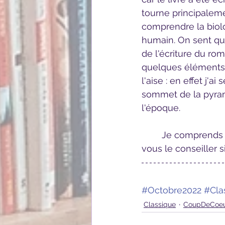
tourne principalemen
comprendre la biolog
humain. On sent que
de l'écriture du ro
quelques éléments l
l'aise : en effet j'
sommet de la pyram
l'époque.
	Je comprends que ce soit un classique de la science-fiction et je ne peux que 
vous le conseiller 
#Octobre2022
#Cla
Classique
CoupDeCoe