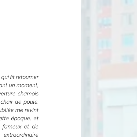
ui fit retourner 
dant un moment, 
erture chamois 
chair de poule. 
bliée me revint 
tte époque, et 
e fameux et de 
xtraordinaire 