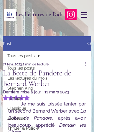
Les Lectures de Didi
Post
Tous les posts
17 févr. 2023
2 min de lecture
Tous les posts
La Boite de Pandore de
Les lectures du mois
Bernard Werber
Stephen King
Dernière mise à jour :
11 mars 2023
Noté NaN étoiles sur 5.
Fantasy
	Je me suis laissée tenter par 
Classique
un second Bernard Werber avec 
La 
Boite de Pandore
, après avoir 
Jeunesse
beaucoup apprécié 
Demain les 
Thriller & Policier