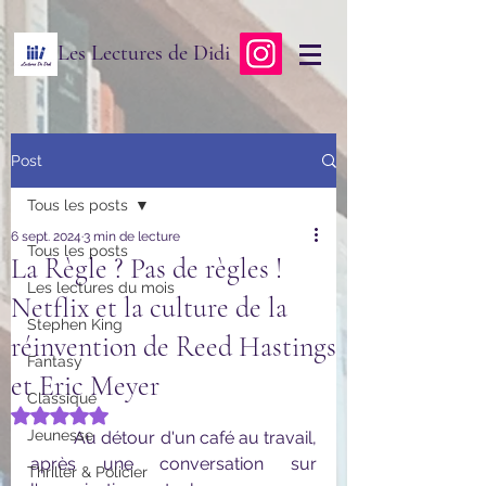
Les Lectures de Didi
Post
Tous les posts
6 sept. 2024
3 min de lecture
Tous les posts
La Règle ? Pas de règles !
Les lectures du mois
Netflix et la culture de la
Stephen King
réinvention de Reed Hastings
Fantasy
et Eric Meyer
Classique
Noté NaN étoiles sur 5.
Jeunesse
	Au détour d'un café au travail, 
après une conversation sur 
Thriller & Policier