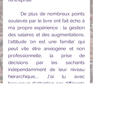
	De plus de nombreux points 
soulevés par le livre ont fait écho à 
ma propre expérience : la gestion 
des salaires et des augmentations, 
l'attitude 'on est une famille' qui 
peut vite être anxiogène et non 
professionnelle, la prise de 
décisions par les sachants 
indépendamment de leur niveau 
hiérarchique,... J'ai lu avec 
beaucoup d'attention ces différents 
points qui m'ont permis de prendre 
du recul sur des évènements ou 
des attitudes que j'ai pu constater.
	A contrario, les principes de 
recrutement autour du vivier des 