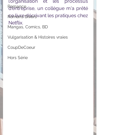
l'organisation et les processus 
Romance
d'entreprise, un collègue m'a prêté 
ce livre décrivant les pratiques chez 
Romans Divers
Netflix.
Mangas, Comics, BD
Vulgarisation & Histoires vraies
CoupDeCoeur
Hors Série