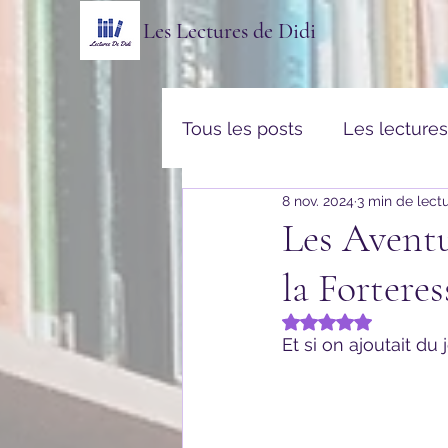
Les Lectures de Didi
Tous les posts
Les lecture
8 nov. 2024
3 min de lect
Thriller & Policier
Rom
Les Aventu
la Forter
Vulgarisation & Histoires v
Noté NaN étoiles s
Et si on ajoutait du