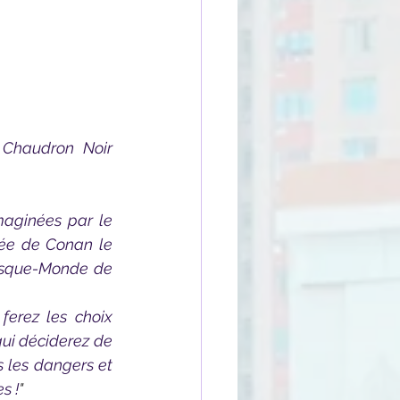
ée de Conan le 
isque-Monde de 
ui déciderez de 
 les dangers et 
s !
"