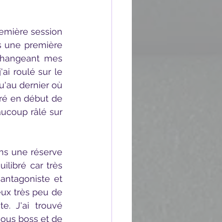
 une première 
changeant mes 
i roulé sur le 
'au dernier où 
tré en début de 
ucoup râlé sur 
ilibré car très 
ntagoniste et 
ux très peu de 
. J'ai trouvé 
ous boss et de 