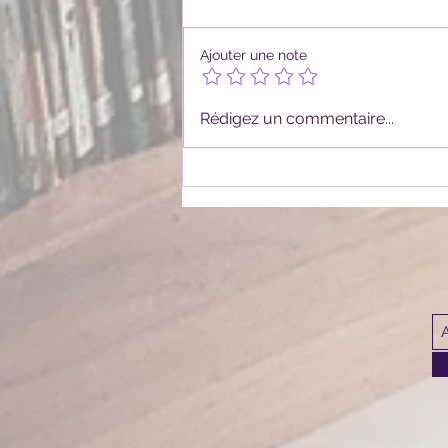
Ajouter une note
Les Serres sous le Velours Noir de
Rédigez un commentaire...
Charlène Ferlay