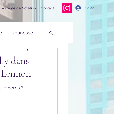
Se connecter
Système de Notation
Contact
e
Jeunesse
lly dans
b Lennon
t le héros ?