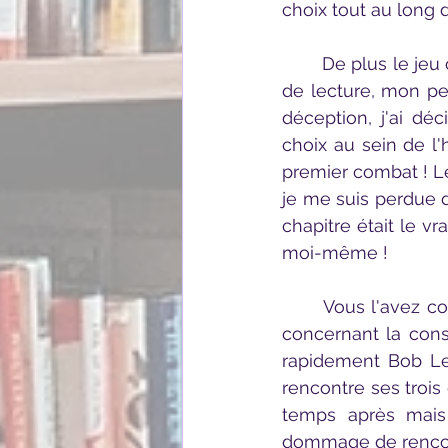
choix tout au long d
	De plus le jeu crée un vrai challenge pour le lecteur : lors de ma première session 
de lecture, mon pe
déception, j'ai d
choix au sein de l'
premier combat ! Le
je me suis perdue da
chapitre était le v
moi-même !
	Vous l'avez compris, j'ai beaucoup aimé ce livre mais j'ai néanmoins une réserve 
concernant la const
rapidement Bob Le
rencontre ses trois
temps après mais 
dommage de rencontr