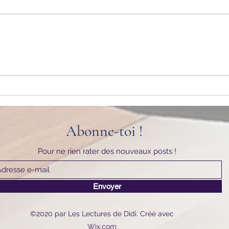
Le Li
Les Dévoreurs de Livres de Synyi
Dean
Abonne-toi !
Pour ne rien rater des nouveaux posts !
Envoyer
©2020 par Les Lectures de Didi. Créé avec
Wix.com