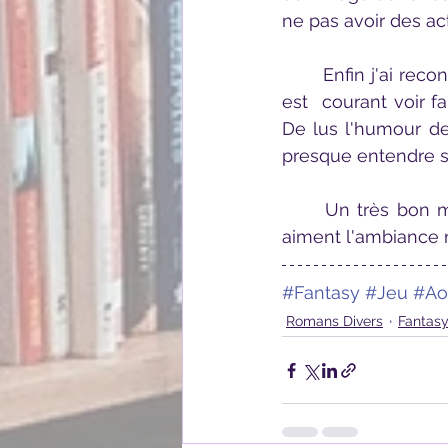
ne pas avoir des a
	Enfin j'ai reconnu la patte de l'auteur dans le style du livre. Le niveau de langage 
est 
 courant voir f
De lus l'humour de
presque entendre s
	Un très bon moment de lecture et de jeu que je recommande à tout ceux qui 
aiment l'ambiance m
#Fantasy
#Jeu
#Ao
Romans Divers
Fantas