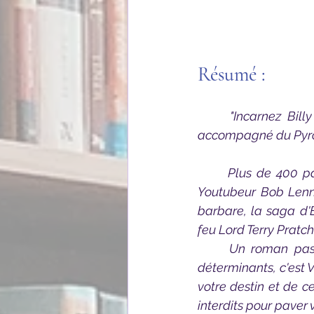
Résumé : 
	"Incarnez Billy et lancez-vous dans la quête de la Forteresse du Chaudron Noir 
accompagné du Pyro
	Plus de 400 pages d'aventures fantastiques, épiques et comiques imaginées par le 
Youtubeur Bob Lenno
barbare, la saga d'
feu Lord Terry Pratc
	Un roman passionnant dont VOUS êtes le héros ! C'est VOUS qui ferez les choix 
déterminants, c'est 
votre destin et de c
interdits pour paver 