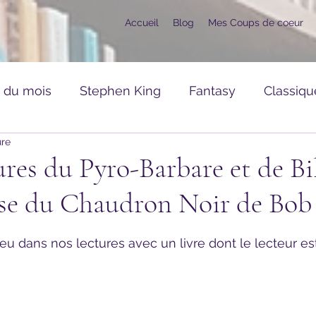
Accueil
Blog
Mes Coups de coeur
s du mois
Stephen King
Fantasy
Classiqu
ure
ance
Romans Divers
Mangas, Comics, BD
res du Pyro-Barbare et de Bi
esse du Chaudron Noir de Bo
raies
CoupDeCoeur
Hors Série
ur 5.
 jeu dans nos lectures avec un livre dont le lecteur es