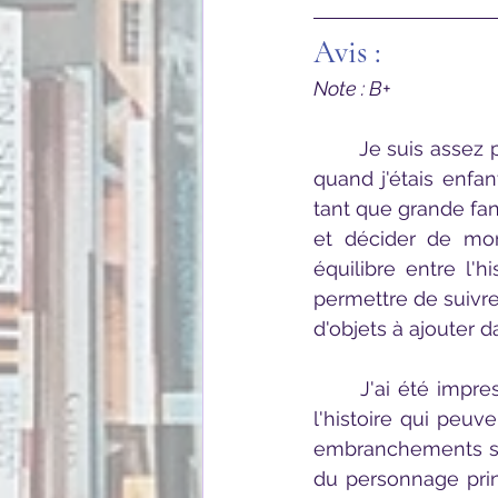
Avis :
Note : B+
Je suis assez p
quand j'étais enfan
tant que grande fan
et décider de mon
équilibre entre l'h
permettre de suivre
d'objets à ajouter d
	J'ai été impressionnée par l'arborescence et le grand nombre de possibilités de 
l'histoire qui peuv
embranchements so
du personnage princi