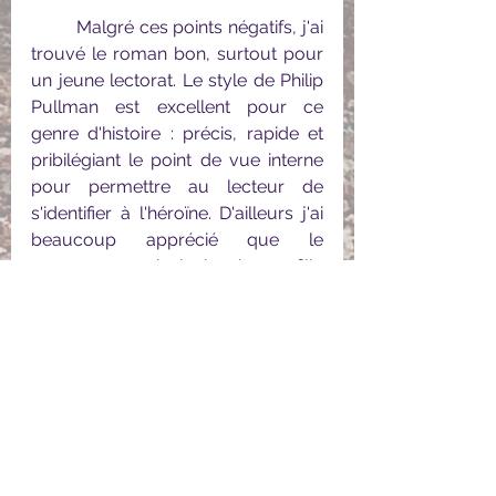
	Malgré ces points négatifs, j'ai 
trouvé le roman bon, surtout pour 
un jeune lectorat. Le style de Philip 
Pullman est excellent pour ce 
genre d'histoire : précis, rapide et 
pribilégiant le point de vue interne 
pour permettre au lecteur de 
s'identifier à l'héroïne. D'ailleurs j'ai 
beaucoup apprécié que le 
personnage principal soit une fille 
sans que cela n'influe sur le 
déroulé de l'histoire et que les 
autres personnages en fassent tout 
une histoire.
	Une très chouette épopée 
pour les lecteurs les plus jeunes !