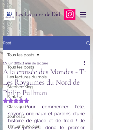
Les Lectures de Didi
Post
Tous les posts
29 juin 2024
2 min de lecture
Tous les posts
A la croisée des Mondes - T1
Les lectures du mois
Les Royaumes du Nord de
Stephen King
Philip Pullman
Fantasy
Noté NaN étoiles sur 5.
	Pour commencer l'été, 
Classique
soyons originaux et parlons d'une 
Jeunesse
histoire de glace et de froid ! Je 
Thriller & Policier
vous propose donc le premier 