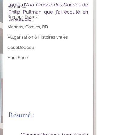
tome d'
A la Croisée des Mondes
 de 
Romance
Philip Pullman que j'ai écouté en 
Romans Divers
livre audio.
Mangas, Comics, BD
Vulgarisation & Histoires vraies
CoupDeCoeur
Hors Série
Résumé : 
	"Pourquoi la jeune Lyra, élevée 