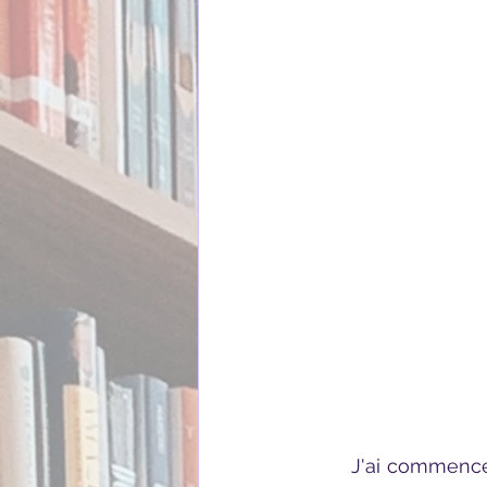
	J'ai commencé le mois par un roman qui m'a été très chaudement recommandé 