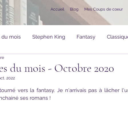
Accueil
Blog
Mes Coups de coeur
s du mois
Stephen King
Fantasy
Classiqu
ure
ance
Romans Divers
Mangas, Comics, BD
es du mois - Octobre 2020
oct. 2022
raies
CoupDeCoeur
Hors Série
ur 5.
enchainé ses romans !