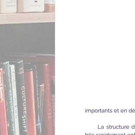
importants et en dé
	La structure du roman est un beau reflet de l'histoire en elle-même : on altère 
très rapidement en