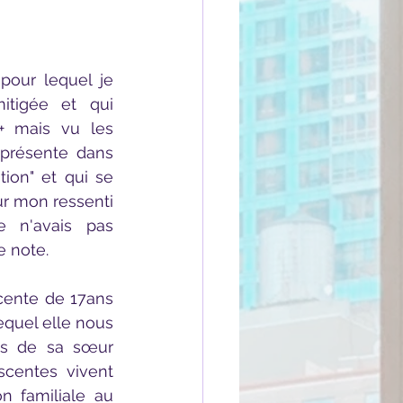
tigée et qui 
+ mais vu les 
présente dans 
on" et qui se 
 mon ressenti 
e n'avais pas 
e note.
equel elle nous 
ès de sa sœur 
centes vivent 
 familiale au 