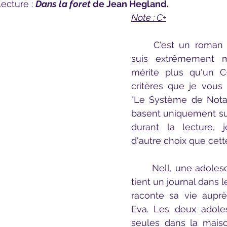
ecture : 
Dans la foret
 de Jean Hegland.
Note : C+
	C'est un roman pour lequel je 
suis extrêmement mi
mérite plus qu'un C
critères que je vous 
"Le Système de Notati
basent uniquement sur
durant la lecture, j
d'autre choix que cett
	Nell, une adolescente de 17ans 
tient un journal dans l
raconte sa vie aupr
Eva. Les deux adoles
seules dans la maison