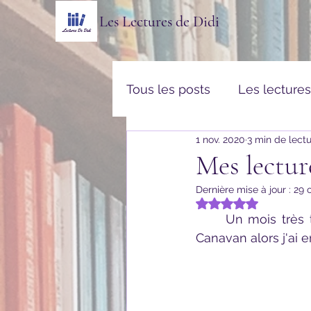
Les Lectures de Didi
Tous les posts
Les lecture
1 nov. 2020
3 min de lect
Thriller & Policier
Rom
Mes lectur
Dernière mise à jour :
29 
Vulgarisation & Histoires v
Noté NaN étoiles s
	Un mois très tourné vers la fantasy. Je n'arrivais pas à lâcher l'univers de Trudi 
Canavan alors j'ai 