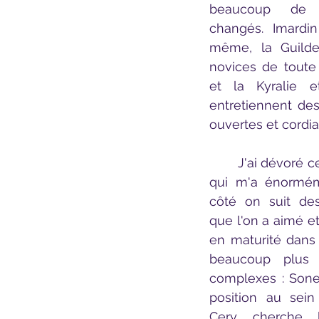
beaucoup de 
changés. Imardin 
même, la Guilde
novices de toute 
et la Kyralie e
entretiennent des 
ouvertes et cordia
	J'ai dévoré ce premier tome 
qui m'a énormém
côté on suit de
que l'on a aimé et
en maturité dans 
beaucoup plus p
complexes : Sonea
position au sein 
Cery cherche l'