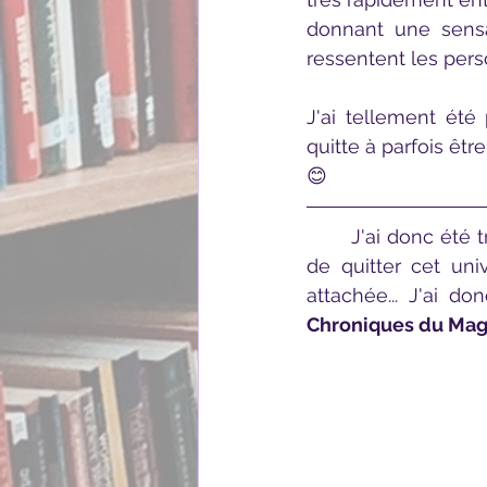
donnant une sensa
ressentent les per
J'ai tellement été 
quitte à parfois êt
😊
	J'ai donc été très triste lorsque je suis venue à bout du livre. Je n'avais pas envie 
de quitter cet uni
attachée... J'ai d
Chroniques du Magi