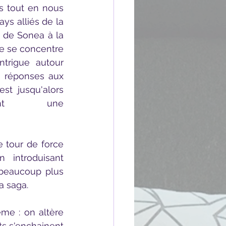
 tout en nous 
ys alliés de la 
n de Sonea à la 
e se concentre 
ntrigue autour 
s réponses aux 
st jusqu'alors 
ent une 
n  introduisant 
beaucoup plus 
a saga.
 s'enchainent 