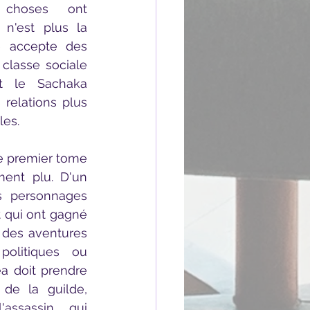
choses ont 
n'est plus la 
 accepte des 
classe sociale 
t le Sachaka 
relations plus 
les.
ent plu. D'un 
s personnages 
 qui ont gagné 
des aventures 
olitiques ou 
 doit prendre 
de la guilde, 
assassin qui 