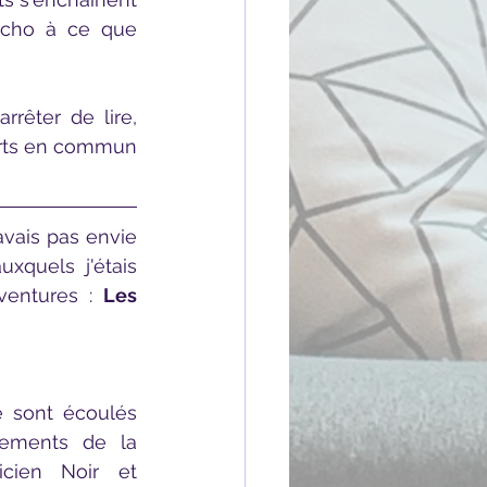
écho à ce que 
rêter de lire, 
orts en commun 
quels j'étais 
ventures : 
Les 
ements de la 
icien Noir et 