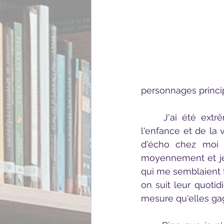
personnages princi
	J'ai été extrêmement mitigée sur cette histoire : d'un côté la description de 
l'enfance et de la 
d'écho chez moi c
moyennement et je n'	arrivais pas à éprouver de la sympathie pour les 
qui me semblaient t
on suit leur quotid
mesure qu'elles gag