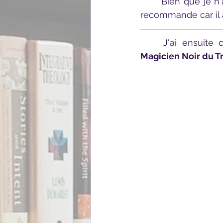
	Bien que je n'ai que moyennement accroché cette histoire, c'est un livre que je 
recommande car il a
	J'ai ensuite
Magicien Noir du T