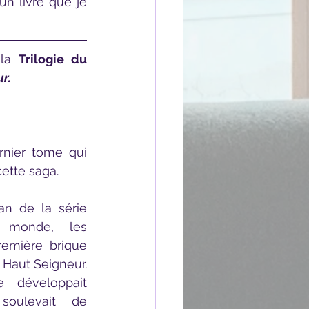
la 
Trilogie du 
r.
ette saga. 
 monde, les 
emière brique 
 Haut Seigneur. 
 développait 
soulevait de 