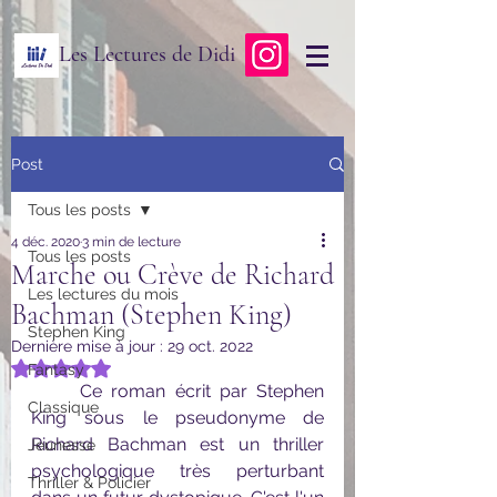
Les Lectures de Didi
Post
Tous les posts
4 déc. 2020
3 min de lecture
Tous les posts
Marche ou Crève de Richard
Les lectures du mois
Bachman (Stephen King)
Stephen King
Dernière mise à jour :
29 oct. 2022
Noté NaN étoiles sur 5.
Fantasy
	Ce roman écrit par Stephen 
Classique
King sous le pseudonyme de 
Richard Bachman est un thriller 
Jeunesse
psychologique très perturbant 
Thriller & Policier