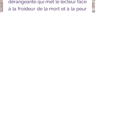
dérangeante qui met le lecteur face 
à la froideur de la mort et à la peur 
de celle-ci. Je dois avouer que ce 
livre ne m'a pas laissé de marbre : 
j'ai pris parti pour les personnages, 
j'ai eu peur pour eux, je ressentais 
leur douleur, leur peur et leur 
volonté,.. Autant de sentiments 
puissants que l'écriture de Stephen 
King a su transmettre avec brio!  Ce 
n'est pas un récit facile à lire mais il 
vaut le coup !
#Novembre2020
#StephenKing
#CoupDeCoeur
Stephen King