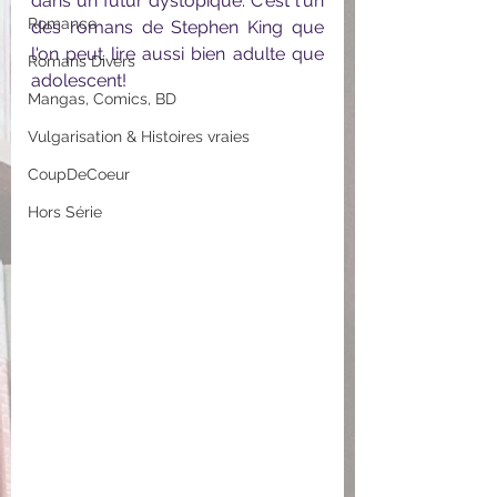
dans un futur dystopique. C'est l'un 
Romance
des romans de Stephen King que 
l'on peut lire aussi bien adulte que 
Romans Divers
adolescent!
Mangas, Comics, BD
Vulgarisation & Histoires vraies
CoupDeCoeur
Hors Série