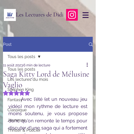
Les Lectures de Didi
Post
Tous les posts
11 août 2023
6 min de lecture
Tous les posts
Saga Kitty Lord de Mélusine
Les lectures du mois
Vaglio
Stephen King
Noté NaN étoiles sur 5.
	Avec l'été (et un nouveau jeu 
Fantasy
vidéo) mon rythme de lecture est 
Classique
moins soutenu, je vous propose 
Jeunesse
donc qu'on remonte le temps pour 
discuter d'une saga qui a fortement 
Thriller & Policier