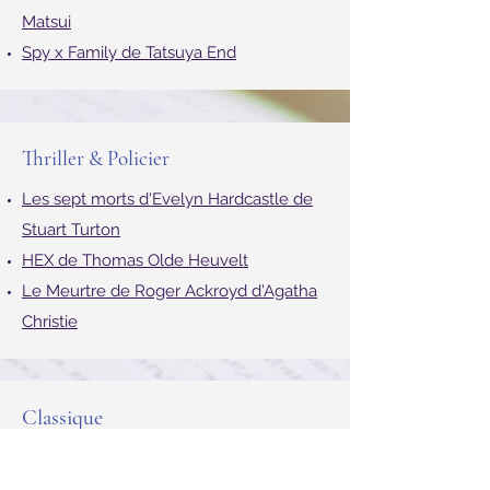
Fables de Bill Willingham
Assassination Classroom de Yūsei
Matsui
Spy x Family de Tatsuya End
Thriller & Policier
Les sept morts d'Evelyn Hardcastle de
Stuart Turton
HEX de Thomas Olde Heuvelt
Le Meurtre de Roger Ackroyd d'Agatha
Christie
Classique