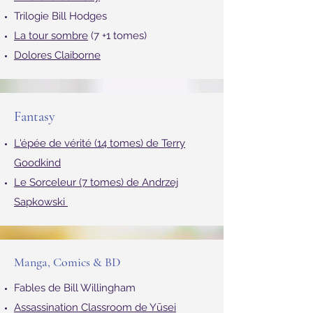
Shin
ing, l'enfant lumière
L'histoire de Lisey
Trilogie Bill Hodges
La tour sombre
(7 +1 tomes)
Dolores Claiborne
Fantasy
L'épée de vérité (14 tomes) de Terry
Goodkind
Le Sorceleur (7 tomes) de Andrzej
Sapkowski
Manga, Comics & BD