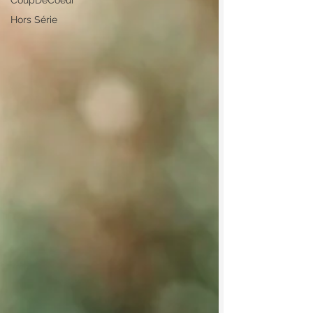
CoupDeCoeur
Hors Série