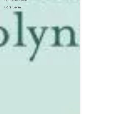
CoupDeCoeur
Hors Série