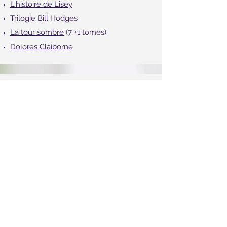
Shin
ing, l'enfant lumière
L'histoire de Lisey
Trilogie Bill Hodges
La tour sombre
(7 +1 tomes)
Dolores Claiborne
Fantasy
L'épée de vérité (14 tomes) de Terry
Goodkind
Le Sorceleur (7 tomes) de Andrzej
Sapkowski
Manga, Comics & BD