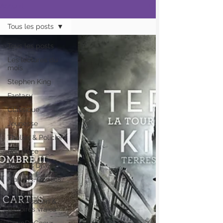
Accueil
Tous les posts
Tous les posts
Les lectures du
mois
Stephen King
Fantasy
Classique
Jeunesse
Thriller & Policier
Romance
Romans Divers
Mangas, Comics,
BD
Vulgarisation &
Histoires vraies