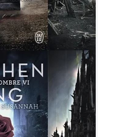
CoupDeCoeur
Hors Série