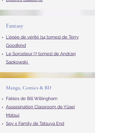
La tour sombre
(7 +1 tomes)
Dolores Claiborne
Fantasy
L'épée de vérité (14 tomes) de Terry
Goodkind
Le Sorceleur (7 tomes) de Andrzej
Sapkowski
Manga, Comics & BD
Fables de Bill Willingham
Assassination Classroom de Yūsei
Matsui