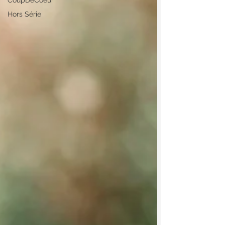
CoupDeCoeur
Hors Série