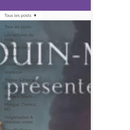
Accueil
Tous les posts
Tous les posts
Les lectures du
mois
Stephen King
Fantasy
Classique
Jeunesse
Thriller & Policier
Romance
Romans Divers
Mangas, Comics,
BD
Vulgarisation &
Histoires vraies