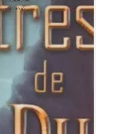
CoupDeCoeur
Hors Série