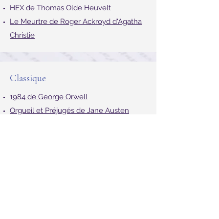
HEX de Thomas Olde Heuvelt
Le Meurtre de Roger Ackroyd d'Agatha
Christie
Classique
1984 de George Orwell
Orgueil et Préjugés de Jane Austen
L’île du Docteur Moreau de H. G. Wells
Les Liaisons Dangereuses de Pierre
Choderlos de Laclos
Jeunesse
Tara Duncan (13 tomes) de Sophie