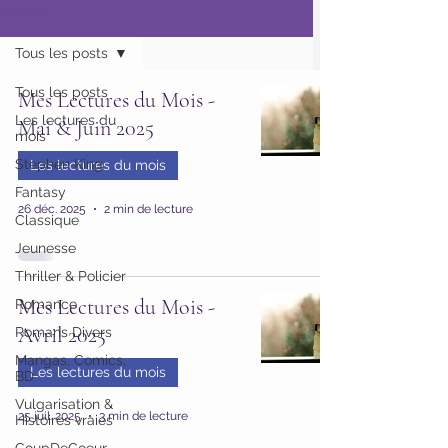
Accueil
Tous les posts
Tous les posts
Mes Lectures du Mois -
Les lectures du
Mai & Juin 2025
mois
Stephen King
Les lectures du mois
Fantasy
26 déc. 2025
2 min de lecture
Classique
Jeunesse
Thriller & Policier
Mes Lectures du Mois -
Romance
Avril 2025
Romans Divers
Mangas, Comics,
Les lectures du mois
BD
Vulgarisation &
25 juil. 2025
3 min de lecture
Histoires vraies